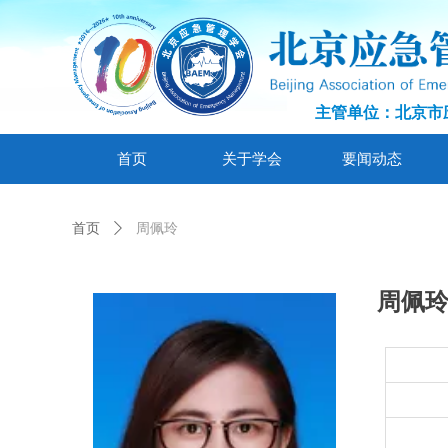
主管单位：北京市
首页
关于学会
要闻动态
首页
ꄲ
周佩玲
周佩