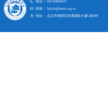
电话：
010-84846457
邮箱：
bjyjxh@baem.org.cn
地址：
北京市朝阳区世通国际大厦C座409